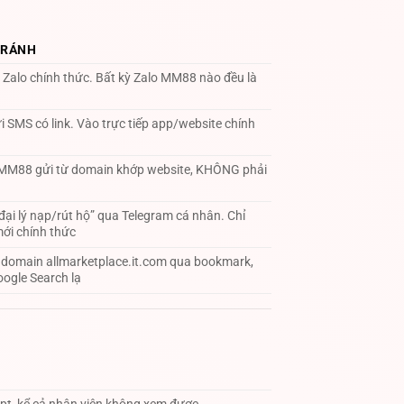
TRÁNH
lo chính thức. Bất kỳ Zalo MM88 nào đều là
MS có link. Vào trực tiếp app/website chính
 MM88 gửi từ domain khớp website, KHÔNG phải
ại lý nạp/rút hộ” qua Telegram cá nhân. Chỉ
mới chính thức
p domain allmarketplace.it.com qua bookmark,
oogle Search lạ