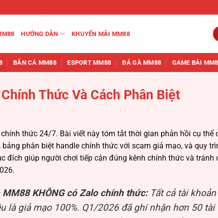
MM88
HƯỚNG DẪN
KHUYẾN MÃI MM88
8
BẮN CÁ MM88
ESPORT MM88
ĐÁ GÀ MM88
GAME BÀI MM8
Chính Thức Và Cách Phân Biệt
ính thức 24/7. Bài viết này tóm tắt thời gian phản hồi cụ thể 
, bảng phân biệt handle chính thức với scam giả mạo, và quy trì
ục đích giúp người chơi tiếp cận đúng kênh chính thức và tránh 
026.
— MM88 KHÔNG có Zalo chính thức:
Tất cả tài khoản
 là giả mạo 100%. Q1/2026 đã ghi nhận hơn 50 tài