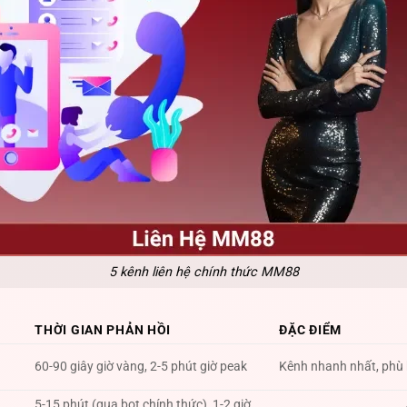
5 kênh liên hệ chính thức MM88
THỜI GIAN PHẢN HỒI
ĐẶC ĐIỂM
60-90 giây giờ vàng, 2-5 phút giờ peak
Kênh nhanh nhất, phù 
5-15 phút (qua bot chính thức), 1-2 giờ