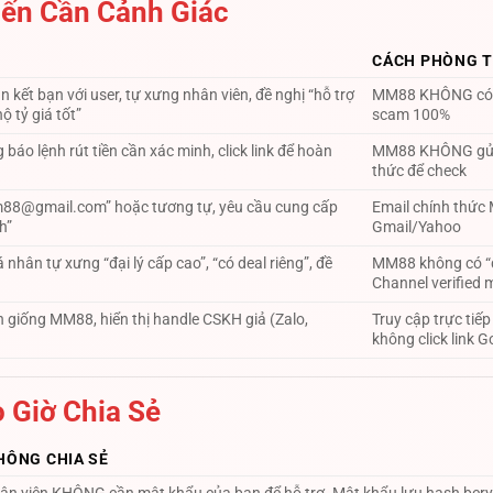
iến Cần Cảnh Giác
CÁCH PHÒNG 
 kết bạn với user, tự xưng nhân viên, đề nghị “hỗ trợ
MM88 KHÔNG có Za
ộ tỷ giá tốt”
scam 100%
áo lệnh rút tiền cần xác minh, click link để hoàn
MM88 KHÔNG gửi S
thức để check
m88@gmail.com
” hoặc tương tự, yêu cầu cung cấp
Email chính thức
h”
Gmail/Yahoo
nhân tự xưng “đại lý cấp cao”, “có deal riêng”, đề
MM88 không có “đ
Channel verified 
ện giống MM88, hiển thị handle CSKH giả (Zalo,
Truy cập trực tiế
không click link G
 Giờ Chia Sẻ
HÔNG CHIA SẺ