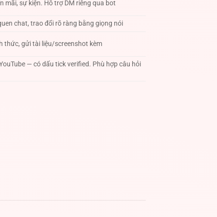
 mãi, sự kiện. Hỗ trợ DM riêng qua bot
en chat, trao đổi rõ ràng bằng giọng nói
h thức, gửi tài liệu/screenshot kèm
 YouTube — có dấu tick verified. Phù hợp câu hỏi