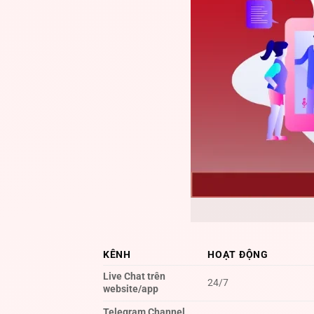
KÊNH
HOẠT ĐỘNG
Live Chat trên
24/7
website/app
Telegram Channel