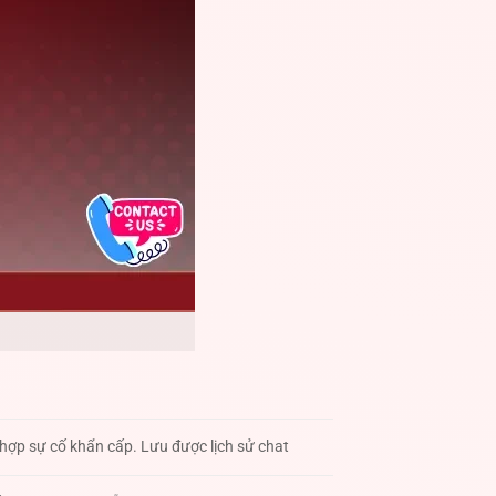
hợp sự cố khẩn cấp. Lưu được lịch sử chat