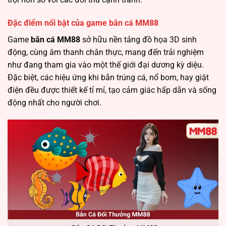
Đặc điểm nổi bật của game bắn cá MM88
Game
bắn cá MM88
sở hữu nền tảng đồ họa 3D sinh
động, cùng âm thanh chân thực, mang đến trải nghiệm
như đang tham gia vào một thế giới đại dương kỳ diệu.
Đặc biệt, các hiệu ứng khi bắn trúng cá, nổ bom, hay giật
điện đều được thiết kế tỉ mỉ, tạo cảm giác hấp dẫn và sống
động nhất cho người chơi.