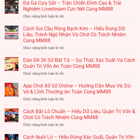
Gà
Đá Gà Cựa Sắt – Trận Chiến Đỉnh Cao & Trải
–
&
Cựa
Từ
Nghiệm Livestream Cực Nét Cùng MM88
Cách
Dao
Kinh
Hiểu
ở
Chức năng bình luận bị tắt
–
Nghiệm
Đúng
Đá
Nghệ
Dân
Cùng
Gà
Cách Soi Cầu Rồng Bạch Kim – Hiểu Đúng Dữ
Thuật
Gian
MM88
Cựa
Tốc
Liệu, Tránh Ngộ Nhận Và Chơi Có Trách Nhiệm
Đến
Sắt
Độ
Góc
Cùng MM88
–
&
Nhìn
ở
Chức năng bình luận bị tắt
Trận
Sức
Hiện
Cách
Chiến
Mạnh
Đại
Soi
Đỉnh
Dàn Đề 36 Số Bất Tử – Sự Thật, Xác Suất Và Cách
Của
Cùng
Cầu
Cao
Chiến
Quản Trị Vốn An Toàn Cùng MM88
MM88
Rồng
&
Kê
ở
Chức năng bình luận bị tắt
Bạch
Trải
Hiện
Dàn
Kim
Nghiệm
Đại
Đề
App Chơi Xổ Số Online – Hướng Dẫn Mua Vé, Dò
–
Livestream
Cùng
36
Hiểu
Cực
Vé & Lĩnh Thưởng An Toàn Cùng MM88
MM88
Số
Đúng
Nét
ở
Chức năng bình luận bị tắt
Bất
Dữ
Cùng
App
Tử
Liệu,
MM88
Chơi
Cách Bắt Lô Chuẩn – Hiểu Dữ Liệu, Quản Trị Vốn &
–
Tránh
Xổ
Sự
Chơi Có Trách Nhiệm Cùng MM88
Ngộ
Số
Thật,
Nhận
ở
Chức năng bình luận bị tắt
Online
Xác
Và
Cách
–
Suất
Chơi
Bắt
Cách Nuôi Lô – Hiểu Đúng Xác Suất, Quản Trị Vốn
Hướng
Và
Có