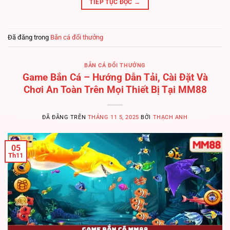
TIẾP TỤC ĐỌC
→
Đã đăng trong
Bắn cá đổi thưởng
BẮN CÁ ĐỔI THƯỞNG
Game Bắn Cá – Hướng Dẫn Tải, Cài Đặt Và
Chơi An Toàn Trên Mọi Thiết Bị Tại MM88
ĐÃ ĐĂNG TRÊN
THÁNG 11 5, 2025
BỞI
THẠCH ANH
05
Th11