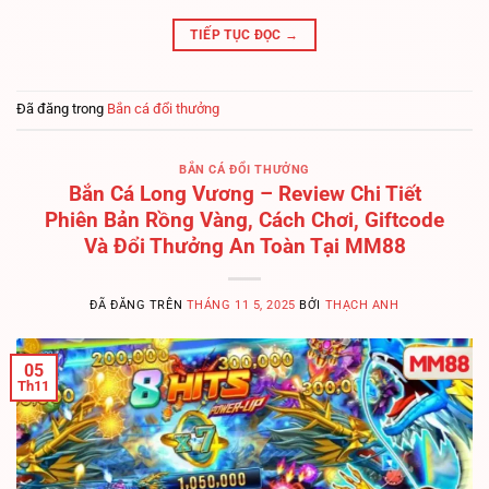
TIẾP TỤC ĐỌC
→
Đã đăng trong
Bắn cá đổi thưởng
BẮN CÁ ĐỔI THƯỞNG
Bắn Cá Long Vương – Review Chi Tiết
Phiên Bản Rồng Vàng, Cách Chơi, Giftcode
Và Đổi Thưởng An Toàn Tại MM88
ĐÃ ĐĂNG TRÊN
THÁNG 11 5, 2025
BỞI
THẠCH ANH
05
Th11