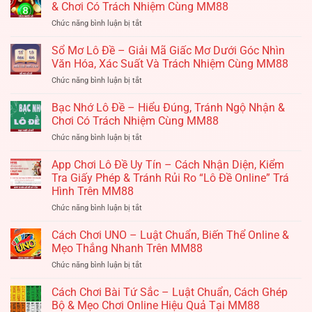
Lô
Dẫn
& Chơi Có Trách Nhiệm Cùng MM88
Cách
Trách
Chuẩn
Mua
Quản
Nhiệm
ở
Chức năng bình luận bị tắt
–
Vé,
Trị
Cùng
Cách
Hiểu
Dò
Vốn
MM88
Nuôi
Sổ Mơ Lô Đề – Giải Mã Giấc Mơ Dưới Góc Nhìn
Dữ
Vé
An
Lô
Liệu,
Văn Hóa, Xác Suất Và Trách Nhiệm Cùng MM88
&
Toàn
–
Quản
Lĩnh
Cùng
ở
Chức năng bình luận bị tắt
Hiểu
Trị
Thưởng
MM88
Sổ
Đúng
Vốn
An
Mơ
Bạc Nhớ Lô Đề – Hiểu Đúng, Tránh Ngộ Nhận &
Xác
&
Toàn
Lô
Suất,
Chơi Có Trách Nhiệm Cùng MM88
Chơi
Cùng
Đề
Quản
Có
MM88
ở
Chức năng bình luận bị tắt
–
Trị
Trách
Bạc
Giải
Vốn
Nhiệm
Nhớ
App Chơi Lô Đề Uy Tín – Cách Nhận Diện, Kiểm
Mã
&
Cùng
Lô
Giấc
Tra Giấy Phép & Tránh Rủi Ro “Lô Đề Online” Trá
Chơi
MM88
Đề
Mơ
Có
Hình Trên MM88
–
Dưới
Trách
ở
Chức năng bình luận bị tắt
Hiểu
Góc
Nhiệm
App
Đúng,
Nhìn
Cùng
Chơi
Tránh
Cách Chơi UNO – Luật Chuẩn, Biến Thể Online &
Văn
MM88
Lô
Ngộ
Hóa,
Mẹo Thắng Nhanh Trên MM88
Đề
Nhận
Xác
ở
Chức năng bình luận bị tắt
Uy
&
Suất
Cách
Tín
Chơi
Và
Chơi
Cách Chơi Bài Tứ Sắc – Luật Chuẩn, Cách Ghép
–
Có
Trách
UNO
Cách
Trách
Bộ & Mẹo Chơi Online Hiệu Quả Tại MM88
Nhiệm
–