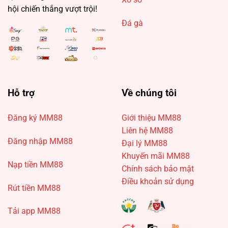
hội chiến thắng vượt trội!
Đá gà
Hỗ trợ
Về chúng tôi
Đăng ký MM88
Giới thiệu MM88
Liên hệ MM88
Đăng nhập MM88
Đại lý MM88
Khuyến mãi MM88
Nạp tiền MM88
Chính sách bảo mật
Điều khoản sử dụng
Rút tiền MM88
Tải app MM88