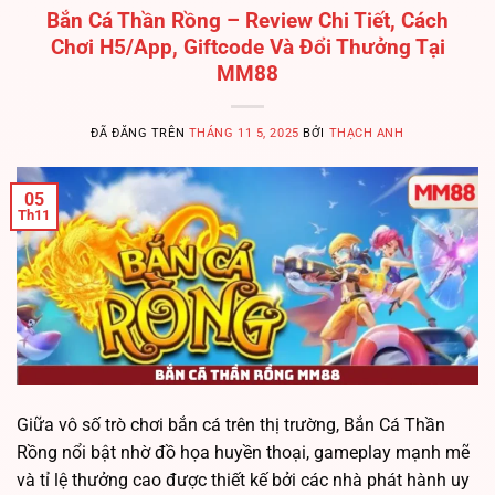
Bắn Cá Thần Rồng – Review Chi Tiết, Cách
Chơi H5/App, Giftcode Và Đổi Thưởng Tại
MM88
ĐÃ ĐĂNG TRÊN
THÁNG 11 5, 2025
BỞI
THẠCH ANH
05
Th11
Giữa vô số trò chơi bắn cá trên thị trường, Bắn Cá Thần
Rồng nổi bật nhờ đồ họa huyền thoại, gameplay mạnh mẽ
và tỉ lệ thưởng cao được thiết kế bởi các nhà phát hành uy