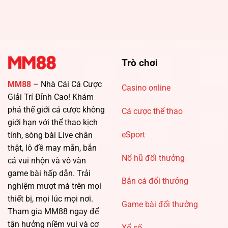
Nhất
10
Cơ
&
Hiện
Cổng
Bản,
Cách
Nay
Game
Cách
Chơi
Uy
Tải,
Online
Tín,
Nạp
Chuẩn
Hướng
Rút
Nhất
Dẫn
Và
Tại
Trò chơi
Tải
Chơi
MM88
&
An
MM88
– Nhà Cái Cá Cược
Rút
Toàn
Casino online
Thưởng
Tại
Giải Trí Đỉnh Cao! Khám
Minh
MM88
phá thế giới cá cược không
Bạch
Cá cược thể thao
giới hạn với thể thao kịch
eSport
tính, sòng bài Live chân
thật, lô đề may mắn, bắn
Nổ hũ đổi thưởng
cá vui nhộn và vô vàn
game bài hấp dẫn. Trải
Bắn cá đổi thưởng
nghiệm mượt mà trên mọi
thiết bị, mọi lúc mọi nơi.
Game bài đổi thưởng
Tham gia MM88 ngay để
tận hưởng niềm vui và cơ
Xổ số