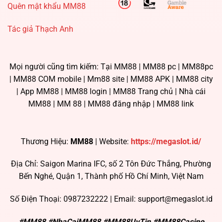
Quên mật khẩu MM88
Tác giả Thạch Anh
Mọi người cũng tìm kiếm: Tại MM88 | MM88 pc | MM88pc
| MM88 COM mobile | Mm88 site | MM88 APK | MM88 city
| App MM88 | MM88 login | MM88 Trang chủ | Nhà cái
MM88 | MM 88 | MM88 đăng nhập | MM88 link
Thương Hiệu:
MM88
| Website:
https://megaslot.id/
Địa Chỉ: Saigon Marina IFC, số 2 Tôn Đức Thắng, Phường
Bến Nghé, Quận 1, Thành phố Hồ Chí Minh, Việt Nam
Số Điện Thoại: 0987232222 | Email:
support@megaslot.id
#MM88 #NhaCaiMM88 #MM88UyTin #MM88Casino