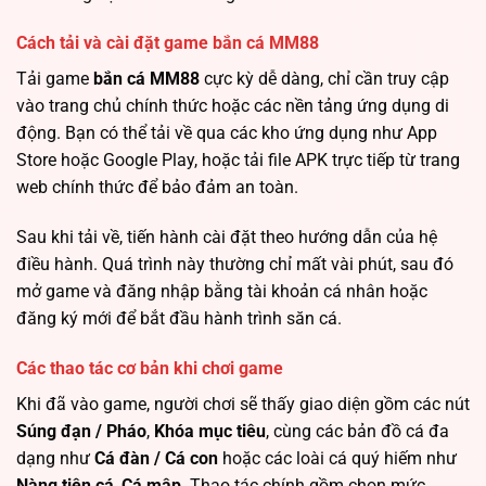
Cách tải và cài đặt game bắn cá MM88
Tải game
bắn cá MM88
cực kỳ dễ dàng, chỉ cần truy cập
vào trang chủ chính thức hoặc các nền tảng ứng dụng di
động. Bạn có thể tải về qua các kho ứng dụng như App
Store hoặc Google Play, hoặc tải file APK trực tiếp từ trang
web chính thức để bảo đảm an toàn.
Sau khi tải về, tiến hành cài đặt theo hướng dẫn của hệ
điều hành. Quá trình này thường chỉ mất vài phút, sau đó
mở game và đăng nhập bằng tài khoản cá nhân hoặc
đăng ký mới để bắt đầu hành trình săn cá.
Các thao tác cơ bản khi chơi game
Khi đã vào game, người chơi sẽ thấy giao diện gồm các nút
Súng đạn / Pháo
,
Khóa mục tiêu
, cùng các bản đồ cá đa
dạng như
Cá đàn / Cá con
hoặc các loài cá quý hiếm như
Nàng tiên cá
,
Cá mập
. Thao tác chính gồm chọn mức