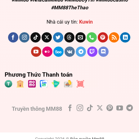
#MM88TheThao
Nhà cái uy tín:
Kuwin
Phương Thức Thanh toán
Truyền thông MM88