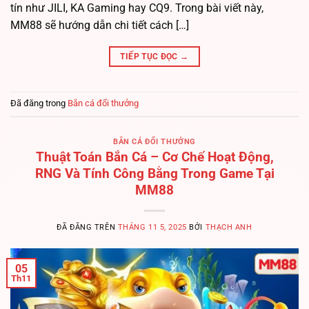
tín như JILI, KA Gaming hay CQ9. Trong bài viết này,
MM88 sẽ hướng dẫn chi tiết cách […]
TIẾP TỤC ĐỌC
→
Đã đăng trong
Bắn cá đổi thưởng
BẮN CÁ ĐỔI THƯỞNG
Thuật Toán Bắn Cá – Cơ Chế Hoạt Động,
RNG Và Tính Công Bằng Trong Game Tại
MM88
ĐÃ ĐĂNG TRÊN
THÁNG 11 5, 2025
BỞI
THẠCH ANH
05
Th11