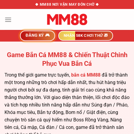
Chuyển
🍀 MM88 NƠI VẬN MAY ĐÓN CHỜ 🍀
đến
nội
dung
ĐĂNG KÝ 🎮
NHẬN 58K CHƠI THỬ 🎁
Game Bắn Cá MM88 & Chiến Thuật Chinh
Phục Vua Bắn Cá
Trong thế giới game trực tuyến,
bắn cá MM88
đã trở thành
một trong những trò chơi hấp dẫn nhất, thu hút hàng triệu
người chơi bởi sự đa dạng, tính giải trí cao cùng khả năng
thắng thưởng lớn. Với giao diện thân thiện, lối chơi độc đáo
và tích hợp nhiều tính năng hấp dẫn như Súng đạn / Pháo,
Khóa mục tiêu, Bắn tự động, Bom nổ / Giật điện, cùng
chuyện trò săn cá quý hiếm như Boss Rồng Vàng, Nàng
tiên cá, Cá mập, Cá đàn / Cá con, game đã trở thành sân