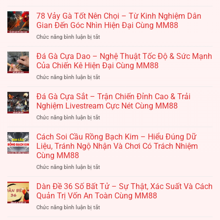
Tích
Cách
23
Cược
TI,
Dữ
Chơi
Vảy
78 Vảy Gà Tốt Nên Chọi – Từ Kinh Nghiệm Dân
LoL
Kèo
Liệu
An
Gà
(League
Gian Đến Góc Nhìn Hiện Đại Cùng MM88
Phổ
Chuẩn
Toàn
Xấu
of
Biến
Xác
ở
Chức năng bình luận bị tắt
–
Legends)
&
Cùng
78
Giải
Toàn
Chiến
MM88
Vảy
Đá Gà Cựa Dao – Nghệ Thuật Tốc Độ & Sức Mạnh
Mã
Tập
Lược
Gà
Quan
Của Chiến Kê Hiện Đại Cùng MM88
Cùng
Cùng
Tốt
Niệm
MM88
MM88
ở
Chức năng bình luận bị tắt
Nên
Dân
Đá
Chọi
Gian
Gà
Đá Gà Cựa Sắt – Trận Chiến Đỉnh Cao & Trải
–
&
Cựa
Từ
Nghiệm Livestream Cực Nét Cùng MM88
Cách
Dao
Kinh
Hiểu
ở
Chức năng bình luận bị tắt
–
Nghiệm
Đúng
Đá
Nghệ
Dân
Cùng
Gà
Cách Soi Cầu Rồng Bạch Kim – Hiểu Đúng Dữ
Thuật
Gian
MM88
Cựa
Tốc
Liệu, Tránh Ngộ Nhận Và Chơi Có Trách Nhiệm
Đến
Sắt
Độ
Góc
Cùng MM88
–
&
Nhìn
ở
Chức năng bình luận bị tắt
Trận
Sức
Hiện
Cách
Chiến
Mạnh
Đại
Soi
Đỉnh
Dàn Đề 36 Số Bất Tử – Sự Thật, Xác Suất Và Cách
Của
Cùng
Cầu
Cao
Chiến
Quản Trị Vốn An Toàn Cùng MM88
MM88
Rồng
&
Kê
ở
Chức năng bình luận bị tắt
Bạch
Trải
Hiện
Dàn
Kim
Nghiệm
Đại