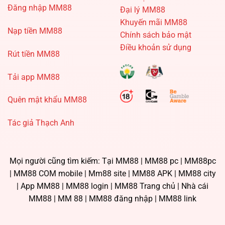
Đăng nhập MM88
Đại lý MM88
Khuyến mãi MM88
Nạp tiền MM88
Chính sách bảo mật
Điều khoản sử dụng
Rút tiền MM88
Tải app MM88
Quên mật khẩu MM88
Tác giả Thạch Anh
Mọi người cũng tìm kiếm: Tại MM88 | MM88 pc | MM88pc
| MM88 COM mobile | Mm88 site | MM88 APK | MM88 city
| App MM88 | MM88 login | MM88 Trang chủ | Nhà cái
MM88 | MM 88 | MM88 đăng nhập | MM88 link