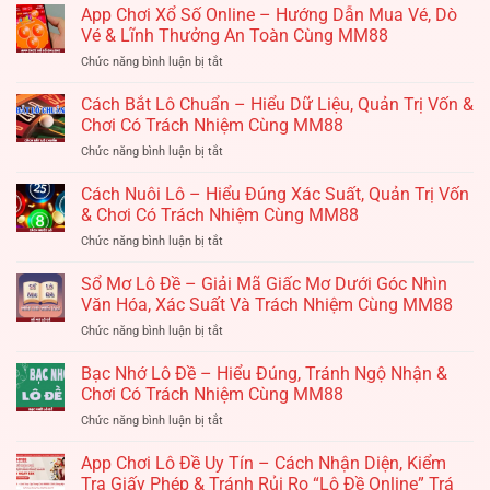
Đề
App Chơi Xổ Số Online – Hướng Dẫn Mua Vé, Dò
–
Livestream
Cùng
36
Hiểu
Cực
Vé & Lĩnh Thưởng An Toàn Cùng MM88
MM88
Số
Đúng
Nét
ở
Chức năng bình luận bị tắt
Bất
Dữ
Cùng
App
Tử
Liệu,
MM88
Chơi
Cách Bắt Lô Chuẩn – Hiểu Dữ Liệu, Quản Trị Vốn &
–
Tránh
Xổ
Sự
Chơi Có Trách Nhiệm Cùng MM88
Ngộ
Số
Thật,
Nhận
ở
Chức năng bình luận bị tắt
Online
Xác
Và
Cách
–
Suất
Chơi
Bắt
Cách Nuôi Lô – Hiểu Đúng Xác Suất, Quản Trị Vốn
Hướng
Và
Có
Lô
Dẫn
& Chơi Có Trách Nhiệm Cùng MM88
Cách
Trách
Chuẩn
Mua
Quản
Nhiệm
ở
Chức năng bình luận bị tắt
–
Vé,
Trị
Cùng
Cách
Hiểu
Dò
Vốn
MM88
Nuôi
Sổ Mơ Lô Đề – Giải Mã Giấc Mơ Dưới Góc Nhìn
Dữ
Vé
An
Lô
Liệu,
Văn Hóa, Xác Suất Và Trách Nhiệm Cùng MM88
&
Toàn
–
Quản
Lĩnh
Cùng
ở
Chức năng bình luận bị tắt
Hiểu
Trị
Thưởng
MM88
Sổ
Đúng
Vốn
An
Mơ
Bạc Nhớ Lô Đề – Hiểu Đúng, Tránh Ngộ Nhận &
Xác
&
Toàn
Lô
Suất,
Chơi Có Trách Nhiệm Cùng MM88
Chơi
Cùng
Đề
Quản
Có
MM88
ở
Chức năng bình luận bị tắt
–
Trị
Trách
Bạc
Giải
Vốn
Nhiệm
Nhớ
App Chơi Lô Đề Uy Tín – Cách Nhận Diện, Kiểm
Mã
&
Cùng
Lô
Giấc
Tra Giấy Phép & Tránh Rủi Ro “Lô Đề Online” Trá
Chơi
MM88