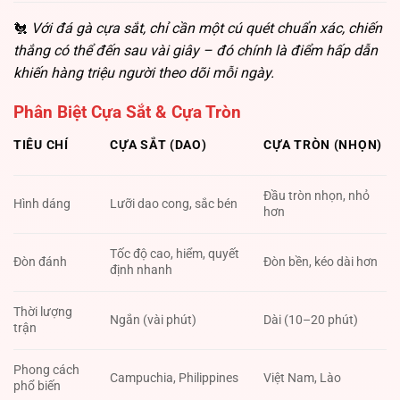
🐔
Với đá gà cựa sắt, chỉ cần một cú quét chuẩn xác, chiến
thắng có thể đến sau vài giây – đó chính là điểm hấp dẫn
khiến hàng triệu người theo dõi mỗi ngày.
Phân Biệt Cựa Sắt & Cựa Tròn
TIÊU CHÍ
CỰA SẮT (DAO)
CỰA TRÒN (NHỌN)
Đầu tròn nhọn, nhỏ
Hình dáng
Lưỡi dao cong, sắc bén
hơn
Tốc độ cao, hiểm, quyết
Đòn đánh
Đòn bền, kéo dài hơn
định nhanh
Thời lượng
Ngắn (vài phút)
Dài (10–20 phút)
trận
Phong cách
Campuchia, Philippines
Việt Nam, Lào
phổ biến