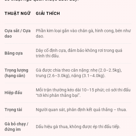
THUẬT NGỮ
GIẢI THÍCH
Cựa sắt / Cựa
Phần kim loại gắn vào chân gà, hình cong, bén như
dao
dao.
Dây cố định cựa, đảm bảo không rơi trong quá
Băng cựa
trình thi đấu.
Trọng lượng
Gà được chia theo cân nặng: nhẹ (2.0–2.5kg),
(hạng cân)
trung (2.6–3.0kg), nặng (3.1–4.0kg).
Mỗi trận thường kéo dài 10–15 phút; có sới thi đấu
Hiệp đấu
“tới khi phân thắng bại”.
Trọng tài
Người quan sát, phân định kết quả thắng – thua.
Gà bỏ chạy /
Dấu hiệu gà thua, không được ép thi đấu tiếp.
đứng im