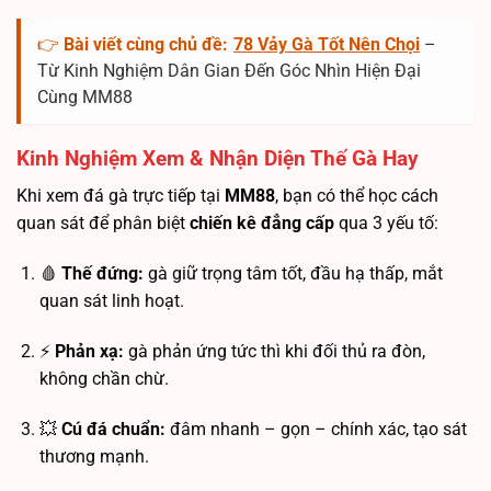
👉
Bài viết cùng chủ đề:
78 Vảy Gà Tốt Nên Chọi
–
Từ Kinh Nghiệm Dân Gian Đến Góc Nhìn Hiện Đại
Cùng MM88
Kinh Nghiệm Xem & Nhận Diện Thế Gà Hay
Khi xem đá gà trực tiếp tại
MM88
, bạn có thể học cách
quan sát để phân biệt
chiến kê đẳng cấp
qua 3 yếu tố:
🩸
Thế đứng:
gà giữ trọng tâm tốt, đầu hạ thấp, mắt
quan sát linh hoạt.
⚡
Phản xạ:
gà phản ứng tức thì khi đối thủ ra đòn,
không chần chừ.
💥
Cú đá chuẩn:
đâm nhanh – gọn – chính xác, tạo sát
thương mạnh.