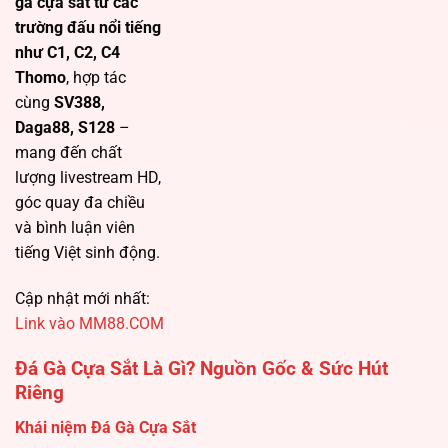
gà cựa sắt từ các
trường đấu nổi tiếng
như C1, C2, C4
Thomo
, hợp tác
cùng
SV388,
Daga88, S128
–
mang đến chất
lượng livestream HD,
góc quay đa chiều
và bình luận viên
tiếng Việt sinh động.
Cập nhật mới nhất:
Link vào MM88.COM
Đá Gà Cựa Sắt Là Gì? Nguồn Gốc & Sức Hút
Riêng
Khái niệm Đá Gà Cựa Sắt