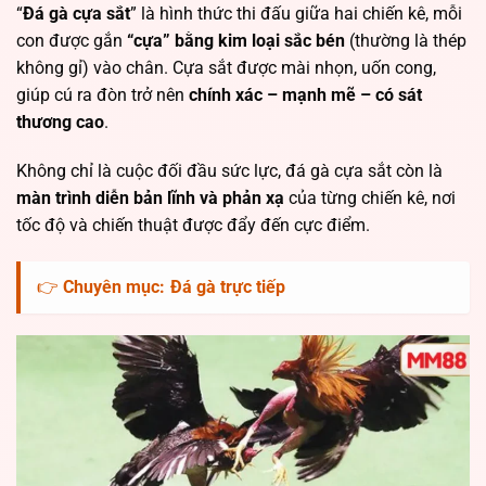
“
Đá gà cựa sắt
” là hình thức thi đấu giữa hai chiến kê, mỗi
con được gắn
“cựa” bằng kim loại sắc bén
(thường là thép
không gỉ) vào chân. Cựa sắt được mài nhọn, uốn cong,
giúp cú ra đòn trở nên
chính xác – mạnh mẽ – có sát
thương cao
.
Không chỉ là cuộc đối đầu sức lực, đá gà cựa sắt còn là
màn trình diễn bản lĩnh và phản xạ
của từng chiến kê, nơi
tốc độ và chiến thuật được đẩy đến cực điểm.
👉
Chuyên mục:
Đá gà trực tiếp