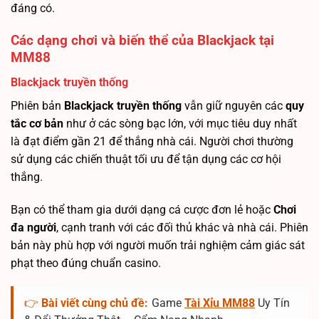
đáng có.
Các dạng chơi và biến thể của Blackjack tại
MM88
Blackjack truyền thống
Phiên bản
Blackjack truyền thống
vẫn giữ nguyên các
quy
tắc cơ bản
như ở các sòng bạc lớn, với mục tiêu duy nhất
là đạt điểm gần 21 để thắng nhà cái. Người chơi thường
sử dụng các chiến thuật tối ưu để tận dụng các cơ hội
thắng.
Bạn có thể tham gia dưới dạng cá cược đơn lẻ hoặc
Chơi
đa người
, cạnh tranh với các đối thủ khác và nhà cái. Phiên
bản này phù hợp với người muốn trải nghiệm cảm giác sát
phạt theo đúng chuẩn casino.
👉
Bài viết cùng chủ đề:
Game
Tài Xỉu MM88
Uy Tín