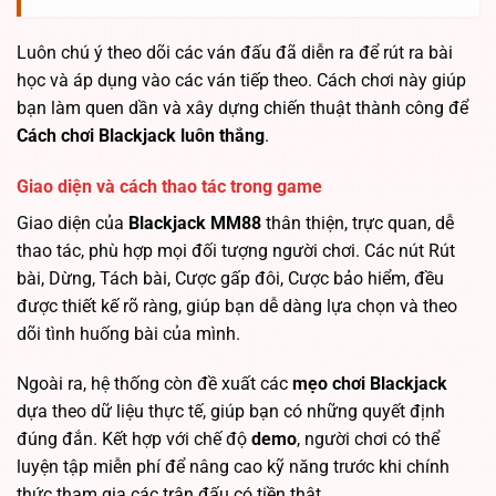
Luôn chú ý theo dõi các ván đấu đã diễn ra để rút ra bài
học và áp dụng vào các ván tiếp theo. Cách chơi này giúp
bạn làm quen dần và xây dựng chiến thuật thành công để
Cách chơi Blackjack luôn thắng
.
Giao diện và cách thao tác trong game
Giao diện của
Blackjack MM88
thân thiện, trực quan, dễ
thao tác, phù hợp mọi đối tượng người chơi. Các nút Rút
bài, Dừng, Tách bài, Cược gấp đôi, Cược bảo hiểm, đều
được thiết kế rõ ràng, giúp bạn dễ dàng lựa chọn và theo
dõi tình huống bài của mình.
Ngoài ra, hệ thống còn đề xuất các
mẹo chơi Blackjack
dựa theo dữ liệu thực tế, giúp bạn có những quyết định
đúng đắn. Kết hợp với chế độ
demo
, người chơi có thể
luyện tập miễn phí để nâng cao kỹ năng trước khi chính
thức tham gia các trận đấu có tiền thật.