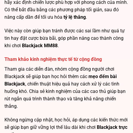
hãy xác định chiến lược phù hợp với phong cách của mình.
Có thể bắt đầu bằng các phương pháp tối giản, sau đó
nâng cấp dần để tối ưu hóa
tỷ lệ thắng
.
Việc này còn giúp bạn tránh được các sai lầm như quá tự
tin hay đặt cược bừa bãi, góp phần nâng cao thành công
khi chơi
Blackjack MM88
.
Tham khảo kinh nghiệm thực tế từ cộng đồng
Tham gia các diễn đàn, nhóm cộng đồng người chơi
Blackjack sẽ giúp bạn học hỏi thêm các
mẹo đếm bài
Blackjack
, chiến thuật hiệu quả hay cách xử lý các tình
huống khó. Chia sẻ kinh nghiệm của các cao thủ giúp bạn
rút ngắn quá trình thành thạo và tăng khả năng chiến
thắng.
Không ngừng cập nhật, học hỏi, áp dụng các kiến thức mới
sẽ giúp bạn giữ vững lợi thế lâu dài khi chơi
Blackjack trực