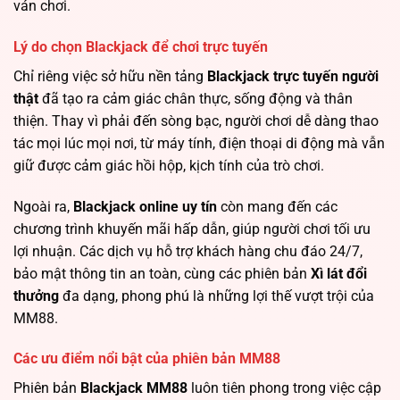
ván chơi.
Lý do chọn Blackjack để chơi trực tuyến
Chỉ riêng việc sở hữu nền tảng
Blackjack trực tuyến người
thật
đã tạo ra cảm giác chân thực, sống động và thân
thiện. Thay vì phải đến sòng bạc, người chơi dễ dàng thao
tác mọi lúc mọi nơi, từ máy tính, điện thoại di động mà vẫn
giữ được cảm giác hồi hộp, kịch tính của trò chơi.
Ngoài ra,
Blackjack online uy tín
còn mang đến các
chương trình khuyến mãi hấp dẫn, giúp người chơi tối ưu
lợi nhuận. Các dịch vụ hỗ trợ khách hàng chu đáo 24/7,
bảo mật thông tin an toàn, cùng các phiên bản
Xì lát đổi
thưởng
đa dạng, phong phú là những lợi thế vượt trội của
MM88.
Các ưu điểm nổi bật của phiên bản MM88
Phiên bản
Blackjack MM88
luôn tiên phong trong việc cập