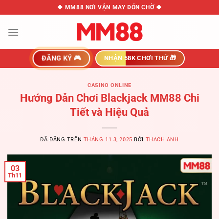
Chuyển
🍀 MM88 NƠI VẬN MAY ĐÓN CHỜ 🍀
đến
nội
dung
ĐĂNG KÝ 🎮
NHẬN 58K CHƠI THỬ 🎁
CASINO ONLINE
Hướng Dẫn Chơi Blackjack MM88 Chi
Tiết và Hiệu Quả
ĐÃ ĐĂNG TRÊN
THÁNG 11 3, 2025
BỞI
THẠCH ANH
03
Th11