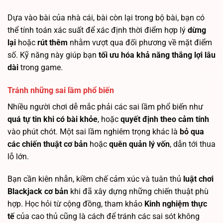
Dựa vào bài của nhà cái, bài còn lại trong bộ bài, bạn có
thể tính toán xác suất để xác định thời điểm hợp lý
dừng
lại
hoặc
rút thêm
nhằm vượt qua đối phương về mặt điểm
số. Kỹ năng này giúp bạn
tối ưu hóa khả năng thắng lợi lâu
dài
trong game.
Tránh những sai lầm phổ biến
Nhiều người chơi dễ mắc phải các sai lầm phổ biến như
quá tự tin khi có bài khỏe
, hoặc
quyết định theo cảm tính
vào phút chót. Một sai lầm nghiêm trọng khác là
bỏ qua
các chiến thuật cơ bản
hoặc
quên quản lý vốn
, dẫn tới thua
lỗ lớn.
Bạn cần kiên nhẫn, kiềm chế cảm xúc và tuân thủ
luật chơi
Blackjack cơ bản
khi đã xây dựng những chiến thuật phù
hợp. Học hỏi từ cộng đồng, tham khảo
Kinh nghiệm thực
tế
của cao thủ cũng là cách để tránh các sai sót không