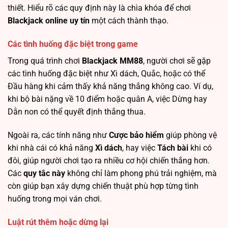
thiết. Hiểu rõ các quy định này là chìa khóa để chơi
Blackjack online uy tín
một cách thành thạo.
Các tình huống đặc biệt trong game
Trong quá trình chơi
Blackjack MM88
, người chơi sẽ gặp
các tình huống đặc biệt như Xì dách, Quắc, hoặc có thể
Đầu hàng khi cảm thấy khả năng thắng không cao. Ví dụ,
khi bộ bài nặng về 10 điểm hoặc quân A, việc Dừng hay
Dằn non có thể quyết định thắng thua.
Ngoài ra, các tính năng như
Cược bảo hiểm
giúp phòng vệ
khi nhà cái có khả năng
Xì dách
, hay việc
Tách bài
khi có
đôi, giúp người chơi tạo ra nhiều cơ hội chiến thắng hơn.
Các
quy tắc này
không chỉ làm phong phú trải nghiệm, mà
còn giúp bạn xây dựng chiến thuật phù hợp từng tình
huống trong mọi ván chơi.
Luật rút thêm hoặc dừng lại