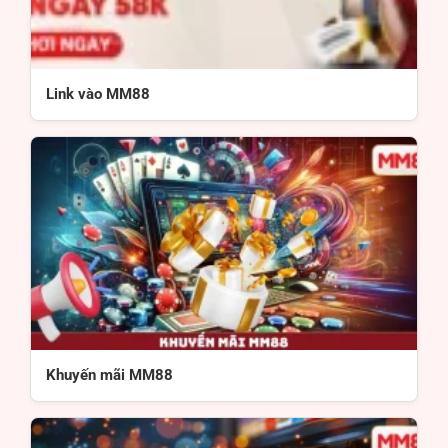
Link vào MM88
Khuyến mãi MM88