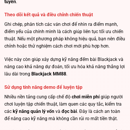
tuyến
.
Theo dõi kết quả và điều chỉnh chiến thuật
Ghi chép, phân tích các ván chơi để nhìn ra điểm mạnh,
điểm yếu của chính mình là cách giúp liên tục tối ưu chiến
thuật. Nếu một phương pháp không hiệu quả, bạn nên điều
chỉnh hoặc thử nghiệm cách chơi mới phù hợp hơn.
Việc này còn giúp xây dựng kỹ năng đếm bài Blackjack và
nâng cao khả năng dự đoán, tối ưu hóa khả năng thắng lợi
lâu dài trong
Blackjack MM88
.
Sử dụng tính năng demo để luyện tập
Nhiều nền tảng cung cấp chế độ
chơi miễn phí
giúp người
chơi luyện tập chiến thuật, làm quen các quy tắc, kiểm tra
các
kỹ năng quản lý vốn
và
đọc bài
. Đây là cách an toàn
để nâng cao kỹ năng mà không cần rủi ro mất tiền thật.