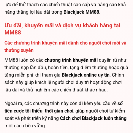
lực để thử thách các chiến thuật cao cấp và nâng cao khả
năng thắng lợi lâu dài trong
Blackjack MM88
.
Ưu đãi, khuyến mãi và dịch vụ khách hàng tại
MM88
Các chương trình khuyến mãi dành cho người chơi mới và
thường xuyên
MM88 luôn có các
chương trình khuyến mãi
quyến rũ như
thưởng nạp lần đầu, hoàn tiền, tặng điểm thưởng hoặc quà
tặng miễn phí khi tham gia
Blackjack online uy tín
. Chính
sách này giúp khích lệ người chơi duy trì hoạt động chơi
lâu dài và thử nghiệm các chiến thuật khác nhau.
Ngoài ra, các chương trình này còn đi kèm yêu cầu về
số
tiền cược tối thiểu, thời gian chơi
, giúp người chơi tự kiểm
soát và phát triển kỹ năng
Cách chơi Blackjack luôn thắng
một cách bền vững.