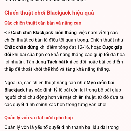
Chiến thuật chơi Blackjack hiệu quả
Các chiến thuật căn bản và nâng cao
Để
Cách chơi Blackjack luôn thắng
, việc nắm vững các
chiến thuật cơ bản là điều tối quan trọng. Chiến thuật như
Chắc chắn dừng
khi điểm tổng đạt 12-16, hoặc
Cược gấp
đôi
khi bài của bạn có khả năng thắng cao giúp tối đa hóa
lợi nhuận. Tận dụng
Tách bài
khi có đôi hoặc bài có điểm
thấp để thoát khỏi thế khó và tăng khả năng thắng.
Ngoài ra, các chiến thuật nâng cao như
Mẹo đếm bài
Blackjack
hay xác định tỷ lệ bài còn lại trong bộ bài giúp
người chơi chủ động hơn về mặt chiến thuật, từ đó đưa ra
các quyết định chính xác hơn trong từng ván chơi.
Quản lý vốn và đặt cược phù hợp
Quản lý vốn là yếu tố quyết định thành bại lâu dài trong