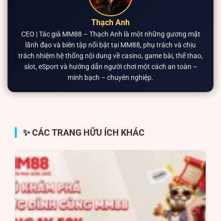
Thạch Anh
CEO | Tác giả MM88 – Thạch Anh là một những gương mặt
lãnh đạo và biên tập nổi bật tại MM88, phụ trách và chịu
trách nhiệm hệ thống nội dung về casino, game bài, thể thao,
slot, eSport và hướng dẫn người chơi một cách an toàn –
minh bạch – chuyên nghiệp.
✨ CÁC TRANG HỮU ÍCH KHÁC