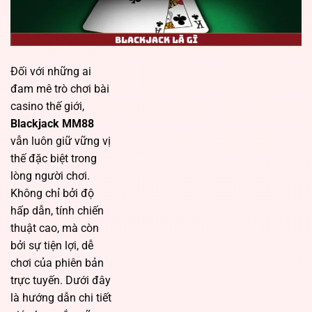
Đối với những ai
đam mê trò chơi bài
casino thế giới,
Blackjack MM88
vẫn luôn giữ vững vị
thế đặc biệt trong
lòng người chơi.
Không chỉ bởi độ
hấp dẫn, tính chiến
thuật cao, mà còn
bởi sự tiện lợi, dễ
chơi của phiên bản
trực tuyến. Dưới đây
là hướng dẫn chi tiết